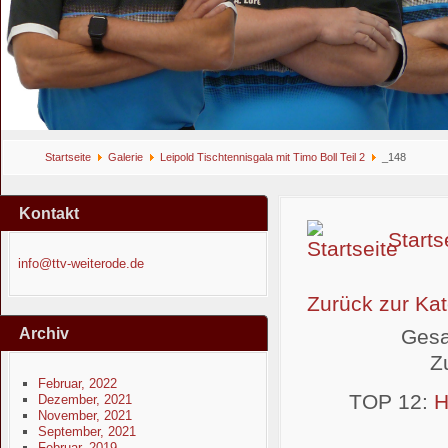
Startseite
Galerie
Leipold Tischtennisgala mit Timo Boll Teil 2
_148
Kontakt
Starts
info@ttv-weiterode.de
Zurück zur Kat
Gesa
Archiv
Z
Februar, 2022
TOP 12:
H
Dezember, 2021
November, 2021
September, 2021
Februar, 2019